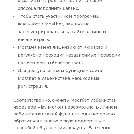
страницы на родной язык и поиском
способа пополнить баланс.
Чтобы стать участником программы
лояльности Mostbet, вам нужно
зарегистрироваться на сайте казино и
начать играть.
MostBet имеет лицензию от Кюрасао и
регулярно проходит независимые проверки
на честность и безопасность.
Для доступа ко всем функциям сайта
Mostbet в Узбекистане необходима
регистрация.
Соответственно, скачать Мостбет Узбекистан
через app Play Market невозможно. В личном
кабинете нет такой функции, однако можно
обратиться в техническую поддержку с
просьбой об удалении аккаунта. В течение