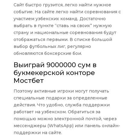
Сайт быстро грузится, легко найти нужное
событие. На сайте легко найти соревнования с
участием узбекских команд. Достаточно
выбрать в пункте “ставь на своих” нужную
страну и национальные соревнования будут
отображаться первыми. В списке большой
выбор футбольных лиг, регулярно
обновляются боксерские бои.
Выиграй 9000000 сум в
букмекерской конторе
Мостбет
Поэтому активные игроки могут получать
специальные подарки за определенные
действия. Что удобно, служба поддержки
работает на узбекском. Обратиться за
помощью можно электронной почтой, через
мессенджеры (WhatsApp) или панель онлайн-
поддержки на сайте.