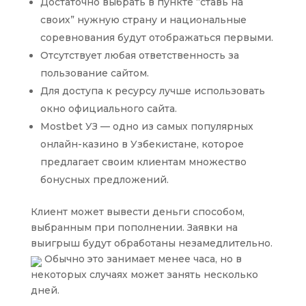
Достаточно выбрать в пункте “ставь на
своих” нужную страну и национальные
соревнования будут отображаться первыми.
Отсутствует любая ответственность за
пользование сайтом.
Для доступа к ресурсу лучше использовать
окно официального сайта.
Mostbet УЗ — одно из самых популярных
онлайн-казино в Узбекистане, которое
предлагает своим клиентам множество
бонусных предложений.
Клиент может вывести деньги способом,
выбранным при пополнении. Заявки на
выигрыш будут обработаны незамедлительно.
Обычно это занимает менее часа, но в
некоторых случаях может занять несколько
дней.