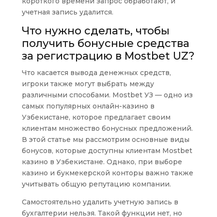
короткого времени запрос обработают, и
учетная запись удалится.
Что нужно сделать, чтобы
получить бонусные средства
за регистрацию в Mostbet UZ?
Что касается вывода денежных средств,
игроки также могут выбрать между
различными способами. Mostbet УЗ — одно из
самых популярных онлайн-казино в
Узбекистане, которое предлагает своим
клиентам множество бонусных предложений.
В этой статье мы рассмотрим основные виды
бонусов, которые доступны клиентам Mostbet
казино в Узбекистане. Однако, при выборе
казино и букмекерской конторы важно также
учитывать общую репутацию компании.
Самостоятельно удалить учетную запись в
бухгалтерии нельзя. Такой функции нет, но