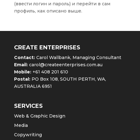
(ввести логин и пароль) и перейти в сам
профиль, как описано выше.
CREATE ENTERPRISES
Contact:
Carol Wallbank, Managing Consultant
Email:
carol@createenterprises.com.au
Mobile:
+61 408 201 610
Postal:
PO Box 108, SOUTH PERTH, WA,
AUSTRALIA 6951
SERVICES
Web & Graphic Design
Media
Copywriting