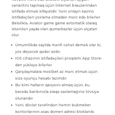
variantını tapmaq üçün İnternet brauzerindən
istifadə etmək kifayətdir. 1win onlayn kazino
istifadəçiləri yoxlama olmadan mərc edə bilərlər.
Beləliklə, Aviator game game avtomatik olaraq
istənilən yaşda olan qumarbazlar üçün əlçatan
olur.
Ümumilikdə saytda mənfi cəhət demək olar ki,
yox deyəcək qədər azdır.
IOS cihazının istifadəçiləri proqramı App Store-
dan yükləyə bilərlər.
Qarşılaşmalara mostbet az mərc etmək üçün
sizə oyunçu hesabı lazımdır.
Bu kimi halların qarşısını almaq üçün, bu
barədə bankınızla əlaqə saxlamağınız tövsiyə
olunandır.
Yəni, dövlət tərəfindən həmin bukmeker
kontorlarının əsas domen adresi bloklanıb.