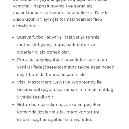
yaratmalı, depozit qoymalı və sonra sizi
maraqlandıran sərlövhəni seçməlisiniz. Dilerlə
əlaqə üçün onlayn çat formasından istifadə
etməlisiniz.
Buraya futbol, at yarışı, tazı yarışı, tennis,
motosiklet yarışı, reqbi, badminton və
digərlərini aid etmək olar.
Portalda qeydiyyatdan keçdikdən sonra hər
yeni istifadəçi sərəncamında təkcə əsas hesabı
deyil, həm də bonus hesabını alır.
Visa, Mastercard, QIWI və WebMoney ilə
hesaba pul qoyulması zamanı minimal məbləğ
5 vahid təşkil edir.
Bütün bu nüansları nəzərə alan peşəkar
komanda üzvlərimiz bu mərc kontorunu
etibarlı saytlar siyahısına əlavə edib.