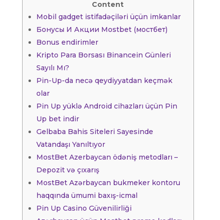
Content
Mobil gadget istifadəçiləri üçün imkanlar
Бонусы И Акции Mostbet (мостбет)
Bonus endirimler
Kripto Para Borsası Binancein Günleri
Sayılı Mı?
Pin-Up-da necə qeydiyyatdan keçmək
olar
Pin Up yüklə Android cihazları üçün Pin
Up bet indir
Gelbaba Bahis Siteleri Sayesinde
Vatandaşı Yanıltıyor
MostBet Azerbaycan ödəniş metodları –
Depozit və çıxarış
MostBet Azərbaycan bukmeker kontoru
haqqında ümumi baxış-icmal
Pin Up Casino Güvenilirliği