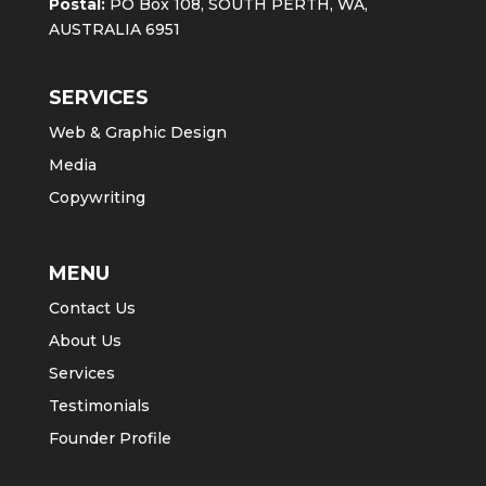
Postal:
PO Box 108, SOUTH PERTH, WA,
AUSTRALIA 6951
SERVICES
Web & Graphic Design
Media
Copywriting
MENU
Contact Us
About Us
Services
Testimonials
Founder Profile