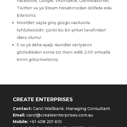
Facebook, Google, VKontakte, Odnoklassniki,
Twitter və ya Steam hesabınızdan istifadə edə
bilərsiniz.
MostBet sayta giriş güzgü vasitəsilə
təhlükəsizdir, çünki bu bir şirkət tərəfindən
idarə olunur.
5 və ya daha aşağı raundlar seriyasını
gözlədikdən sonra siz mərc edib 2.00 əmsalla
birini götürməlisiniz.
CREATE ENTERPRISES
Contact:
Carol Wallbank, Managing Consultant
Email:
carol@createenterprises.com.au
Mobile:
+61 408 201 610