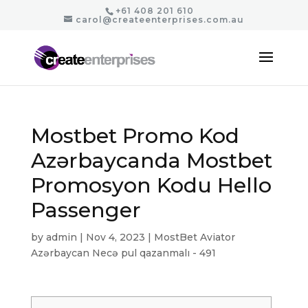
+61 408 201 610
carol@createenterprises.com.au
Mostbet Promo Kod
Azərbaycanda Mostbet
Promosyon Kodu Hello
Passenger
by
admin
|
Nov 4, 2023
|
MostBet Aviator
Azərbaycan Necə pul qazanmalı - 491