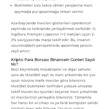
Bukmeker sizə təkcə idman yarışlarına mərc
qoymaqla pul qazanmağa imkan vermir.
Azərbaycanda mərcləri göstərilən operatorun
saytında və tətbiqində yerləşdirmək sərfəlidir. O,
İngiltərə Premyer Liqasının 1×2 matçları üçün 2-
3% səviyyəsində marja təklif edir. Bu, insanın
uzunmüddətli perspektivdə qazanmaq şansını
xeyli artırır.
Kripto Para Borsası Binancein Günleri Sayılı
Mı?
Bəzi beynelxalq müsabiqələr və digər sahələr
üzrə də MostBet sayt ilə mərc şirkətində bir çox
oyun növünə malik mərclər görə bilərsiniz.
MostBet bukmeker tərfindən yüksək əmsallar
təklif olunan bu oyunları seçərək mərc şirkətində
öz mərclərinizi yerləşdirə bilərsiniz. Tamamilə
hər hansı bir əl cihazı və ya fərdi kompüter sahibi
növbəti mərc edə biləcək. Oyunun uyğun