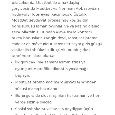
biləcəksiniz. Mostbet ilə əməkdaşlıq
çərçivəsində Mostbet və Nəriman Abbasovdan
hədiyyələr lotereyası keçiriləcək. Üstəlik
MostBet qeydiyyat prosesində xoş gəldin
bonusunuzu idman oyunları və ya kazino olaraq
seçə bilərsiniz. Bundan əlavə mərc kontoru
təkcə bonuslarla zəngin deyil, MostBet promo
codelar da mövcuddur. MostBet sayta giriş güzgü
vasitəsilə təhlükəsizdir, çünki bu bir şirkət
tərəfindən idarə olunur.
İlk geri çəkilmə zamanı administrasiya
oyunçunun profilini diqqətlə yoxlamağa
başlayır.
MostBet promo kod mərc şirkəti tərəfindən
xüsusi olaraq hazırlanır.
Buna görə də slot maşınları hər zaman və hər
yerdə sizinlə olacaq.
Sosial şəbəkələr vasitəsilə qeydiyyat üçün