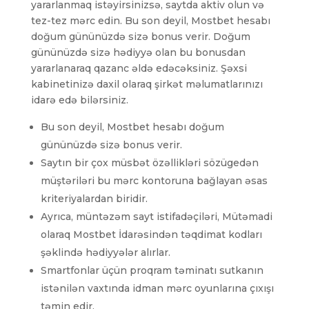
yararlanmaq istəyirsinizsə, saytda aktiv olun və
tez-tez mərc edin. Bu son deyil, Mostbet hesabı
doğum gününüzdə sizə bonus verir. Doğum
gününüzdə sizə hədiyyə olan bu bonusdan
yararlanaraq qazanc əldə edəcəksiniz. Şəxsi
kabinetinizə daxil olaraq şirkət məlumatlarınızı
idarə edə bilərsiniz.
Bu son deyil, Mostbet hesabı doğum
gününüzdə sizə bonus verir.
Saytın bir çox müsbət özəllikləri sözügedən
müştəriləri bu mərc kontoruna bağlayan əsas
kriteriyalardan biridir.
Ayrıca, müntəzəm sayt istifadəçiləri, Mütəmadi
olaraq Mostbet İdarəsindən təqdimat kodları
şəklində hədiyyələr alırlar.
Smartfonlar üçün proqram təminatı sutkanın
istənilən vaxtında idman mərc oyunlarına çıxışı
təmin edir.